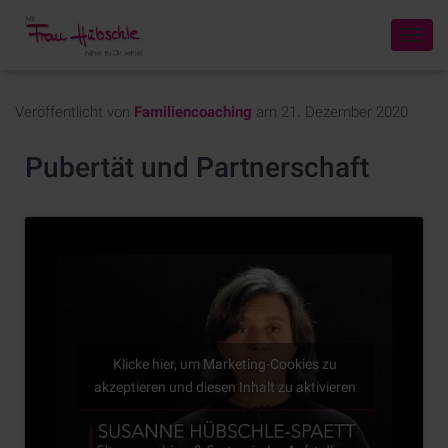
N
A
V
I
Veröffentlicht von
Familiencoaching
am
21. Dezember 2020
G
A
Pubertät und Partnerschaft
T
I
O
N
U
M
S
C
H
A
L
Klicke hier, um Marketing-Cookies zu
T
akzeptieren und diesen Inhalt zu aktivieren
E
N