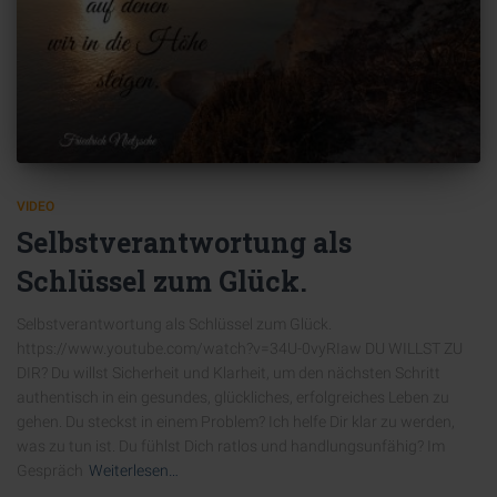
VIDEO
Selbstverantwortung als
Schlüssel zum Glück.
Selbstverantwortung als Schlüssel zum Glück.
https://www.youtube.com/watch?v=34U-0vyRIaw DU WILLST ZU
DIR? Du willst Sicherheit und Klarheit, um den nächsten Schritt
authentisch in ein gesundes, glückliches, erfolgreiches Leben zu
gehen. Du steckst in einem Problem? Ich helfe Dir klar zu werden,
was zu tun ist. Du fühlst Dich ratlos und handlungsunfähig? Im
Gespräch
Weiterlesen…