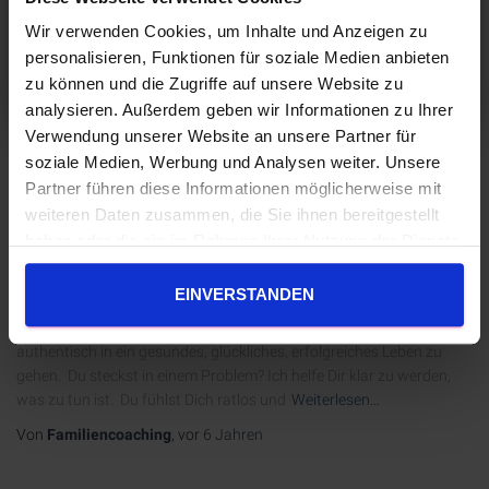
Wir verwenden Cookies, um Inhalte und Anzeigen zu
personalisieren, Funktionen für soziale Medien anbieten
zu können und die Zugriffe auf unsere Website zu
analysieren. Außerdem geben wir Informationen zu Ihrer
Verwendung unserer Website an unsere Partner für
soziale Medien, Werbung und Analysen weiter. Unsere
VIDEO
Partner führen diese Informationen möglicherweise mit
Veränderung der Familie durch
weiteren Daten zusammen, die Sie ihnen bereitgestellt
die neuen Medien.
haben oder die sie im Rahmen Ihrer Nutzung der Dienste
gesammelt haben.
Veränderung der Familie durch die neuen Medien.
EINVERSTANDEN
https://www.youtube.com/watch?v=V89X6W8qsr4 DU WILLST ZU
DIR? Du willst Sicherheit und Klarheit, um den nächsten Schritt
authentisch in ein gesundes, glückliches, erfolgreiches Leben zu
gehen. Du steckst in einem Problem? Ich helfe Dir klar zu werden,
was zu tun ist. Du fühlst Dich ratlos und
Weiterlesen…
Von
Familiencoaching
, vor
6 Jahren