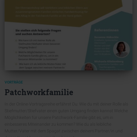
VORTRÄGE
Patchworkfamilie
In der Online-Vortragsreihe erfährst Du: Wie du mit deiner Rolle als
Stiefmutter/Stiefvater einen guten Umgang finden kannst Welche
Möglichkeiten für unsere Patchwork-Familie gibt es, um in
einbesseres Miteinander zu kommen? Wie du als leibliche
Mutter/Vater mit dem Spagat zwischen deinem Partner/in und