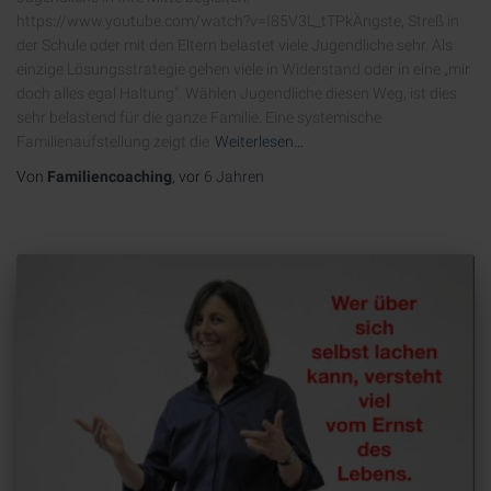
https://www.youtube.com/watch?v=I85V3L_tTPkÄngste, Streß in
der Schule oder mit den Eltern belastet viele Jugendliche sehr. Als
einzige Lösungsstrategie gehen viele in Widerstand oder in eine „mir
doch alles egal Haltung“. Wählen Jugendliche diesen Weg, ist dies
sehr belastend für die ganze Familie. Eine systemische
Familienaufstellung zeigt die
Weiterlesen…
Von
Familiencoaching
, vor
6 Jahren