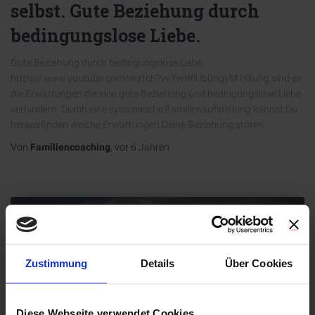
selbst. Gute Beziehung durch
bedingungslose Liebe.
Gute Beziehung durch bedingungslose Liebe.
https://www.youtube.com/watch?v=YwWiUb0ngyM Häufig sind es
die Erwartungen die eine gute Beziehung und bedingungslose Liebe
verhindern. Durch eine systemische Familienaufstellung kannst Du
herausfinden welche Erwartungen Deine Beziehung stören.
Von
Familiencoaching
, vor
6 Jahren
Zustimmung
Details
Über Cookies
Diese Webseite verwendet Cookies