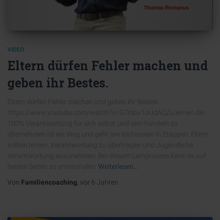
VIDEO
Eltern dürfen Fehler machen und
geben ihr Bestes.
Eltern dürfen Fehler machen und geben ihr Bestes.
https://www.youtube.com/watch?v=GTmbv1oUdAQZu lernen die
100% Verantwortung für sich selbst und sein handeln zu
übernehmen ist ein Weg und geht am leichtesten in Etappen. Eltern
sollten lernen, Verantwortung zu übertragen und Jugendliche
Verantwortung anzunehmen. Bei diesem Lernprozess kann es auf
beiden Seiten zu emotionalen
Weiterlesen…
Von
Familiencoaching
, vor
6 Jahren