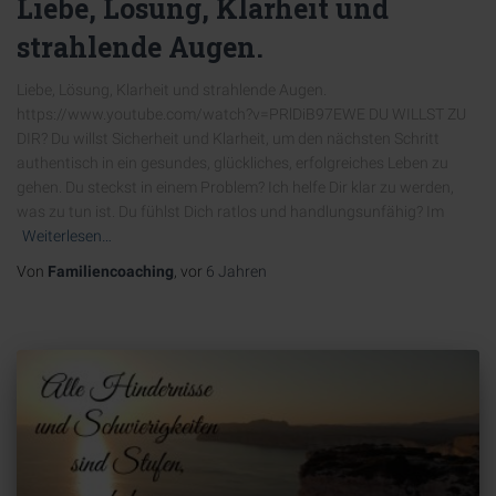
Liebe, Lösung, Klarheit und
strahlende Augen.
Liebe, Lösung, Klarheit und strahlende Augen.
https://www.youtube.com/watch?v=PRlDiB97EWE DU WILLST ZU
DIR? Du willst Sicherheit und Klarheit, um den nächsten Schritt
authentisch in ein gesundes, glückliches, erfolgreiches Leben zu
gehen. Du steckst in einem Problem? Ich helfe Dir klar zu werden,
was zu tun ist. Du fühlst Dich ratlos und handlungsunfähig? Im
Weiterlesen…
Von
Familiencoaching
, vor
6 Jahren