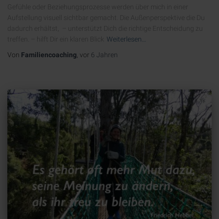
Gefühle oder Beziehungsprozesse werden über mich in einer
Aufstellung visuell sichtbar gemacht. Die Außenperspektive die Du
dadurch erhältst, – unterstützt Dich die richtige Entscheidung zu
treffen. – hilft Dir ein klaren Blick
Weiterlesen…
Von
Familiencoaching
, vor
6 Jahren