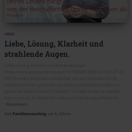
VIDEO
Liebe, Lösung, Klarheit und
strahlende Augen.
Liebe, Lösung, Klarheit und strahlende Augen.
https://www.youtube.com/watch?v=PRlDiB97EWE DU WILLST ZU
DIR? Du willst Sicherheit und Klarheit, um den nächsten Schritt
authentisch in ein gesundes, glückliches, erfolgreiches Leben zu
gehen. Du steckst in einem Problem? Ich helfe Dir klar zu werden,
was zu tun ist. Du fühlst Dich ratlos und handlungsunfähig? Im
Weiterlesen…
Von
Familiencoaching
, vor
6 Jahren