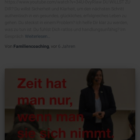
https://www.youtube.com/watch?v=34U-0vyRIaw DU WILLST ZU
DIR? Du willst Sicherheit und Klarheit, um den nächsten Schritt
authentisch in ein gesundes, glückliches, erfolgreiches Leben zu
gehen. Du steckst in einem Problem? Ich helfe Dir klar zu werden,
was zu tun ist. Du fühlst Dich ratlos und handlungsunfähig? Im
Gespräch
Weiterlesen…
Von
Familiencoaching
, vor
6 Jahren