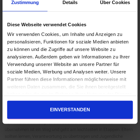
Zustimmung
Details
Über Cookies
Diese Webseite verwendet Cookies
Wir verwenden Cookies, um Inhalte und Anzeigen zu
personalisieren, Funktionen für soziale Medien anbieten
zu können und die Zugriffe auf unsere Website zu
analysieren. Außerdem geben wir Informationen zu Ihrer
Verwendung unserer Website an unsere Partner für
soziale Medien, Werbung und Analysen weiter. Unsere
VIDEO
Partner führen diese Informationen möglicherweise mit
Eltern dürfen Fehler machen und
weiteren Daten zusammen, die Sie ihnen bereitgestellt
geben ihr Bestes.
haben oder die sie im Rahmen Ihrer Nutzung der Dienste
gesammelt haben.
Eltern dürfen Fehler machen und geben ihr Bestes.
EINVERSTANDEN
https://www.youtube.com/watch?v=GTmbv1oUdAQZu lernen die
100% Verantwortung für sich selbst und sein handeln zu
übernehmen ist ein Weg und geht am leichtesten in Etappen. Eltern
sollten lernen, Verantwortung zu übertragen und Jugendliche