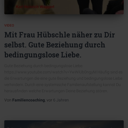
VIDEO
Mit Frau Hübschle näher zu Dir
selbst. Gute Beziehung durch
bedingungslose Liebe.
Gute Beziehung durch bedingungslose Liebe.
https://www.youtube.com/watch?v=YwWiUb0ngyM Häufig sind es
die Erwartungen die eine gute Beziehung und bedingungslose Liebe
verhindern. Durch eine systemische Familienaufstellung kannst Du
herausfinden welche Erwartungen Deine Beziehung stören.
Von
Familiencoaching
, vor
6 Jahren