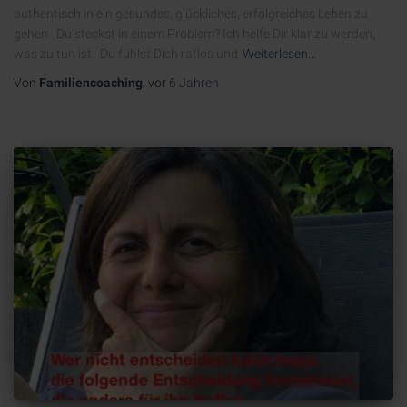
authentisch in ein gesundes, glückliches, erfolgreiches Leben zu
gehen. Du steckst in einem Problem? Ich helfe Dir klar zu werden,
was zu tun ist. Du fühlst Dich ratlos und
Weiterlesen…
Von
Familiencoaching
, vor
6 Jahren