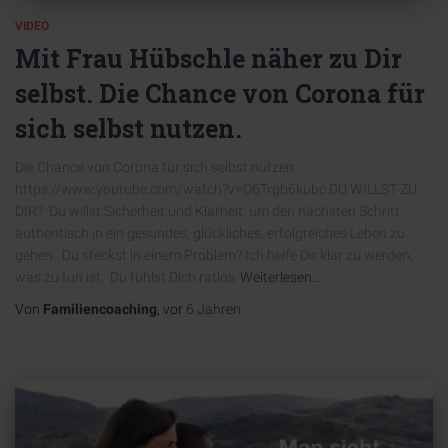
VIDEO
Mit Frau Hübschle näher zu Dir
selbst. Die Chance von Corona für
sich selbst nutzen.
Die Chance von Corona für sich selbst nutzen.
https://www.youtube.com/watch?v=O6Trgb6kubc DU WILLST ZU
DIR? Du willst Sicherheit und Klarheit, um den nächsten Schritt
authentisch in ein gesundes, glückliches, erfolgreiches Leben zu
gehen. Du steckst in einem Problem? Ich helfe Dir klar zu werden,
was zu tun ist. Du fühlst Dich ratlos
Weiterlesen…
Von
Familiencoaching
, vor
6 Jahren