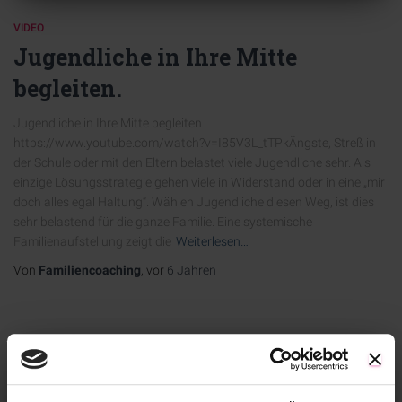
VIDEO
Jugendliche in Ihre Mitte
begleiten.
Jugendliche in Ihre Mitte begleiten.
https://www.youtube.com/watch?v=I85V3L_tTPkÄngste, Streß in
der Schule oder mit den Eltern belastet viele Jugendliche sehr. Als
einzige Lösungsstrategie gehen viele in Widerstand oder in eine „mir
doch alles egal Haltung“. Wählen Jugendliche diesen Weg, ist dies
sehr belastend für die ganze Familie. Eine systemische
Familienaufstellung zeigt die
Weiterlesen…
Von
Familiencoaching
, vor
6 Jahren