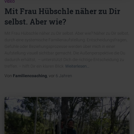
VIDEO
Mit Frau Hübschle näher zu Dir
selbst. Aber wie?
Mit Frau Hübschle näher zu Dir selbst. Aber wie? Näher zu Dir selbst,
durch eine systemische Familienaufstellung. Entscheidungsfragen,
Gefühle oder Beziehungsprozesse werden über mich in einer
Aufstellung visuell sichtbar gemacht. Die Außenperspektive die Du
dadurch erhältst, – unterstützt Dich die richtige Entscheidung zu
treffen. – hilft Dir ein klaren Blick
Weiterlesen…
Von
Familiencoaching
, vor
6 Jahren