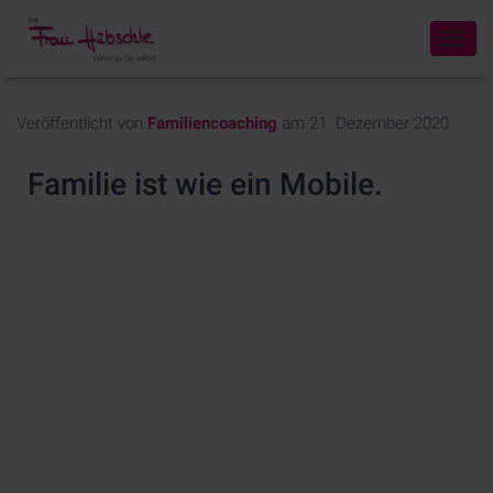
N
A
V
I
Veröffentlicht von
Familiencoaching
am
21. Dezember 2020
G
A
Familie ist wie ein Mobile.
T
I
O
N
U
M
S
C
H
A
L
T
E
N