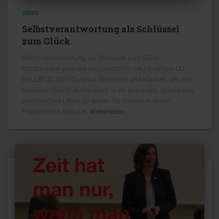
VIDEO
Selbstverantwortung als Schlüssel
zum Glück.
Selbstverantwortung als Schlüssel zum Glück.
https://www.youtube.com/watch?v=34U-0vyRIaw DU
WILLST ZU DIR? Du willst Sicherheit und Klarheit, um den
nächsten Schritt authentisch in ein gesundes, glückliches,
erfolgreiches Leben zu gehen. Du steckst in einem
Problem? Ich helfe Dir
Weiterlesen…