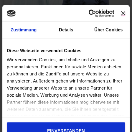
Zustimmung
Details
Über Cookies
EINZELCOACHING
Einzelcoaching und systemische
Diese Webseite verwendet Cookies
Familienaufstellung
Wir verwenden Cookies, um Inhalte und Anzeigen zu
Einzelcoaching und systemische Familienaufstellung Als ich
personalisieren, Funktionen für soziale Medien anbieten
versuchte meine emotionalen Herausforderungen alle allein zu
zu können und die Zugriffe auf unsere Website zu
lösen und ich zu stolz war Hilfe anzunehmen, war mein Leben sehr
analysieren. Außerdem geben wir Informationen zu Ihrer
anstrengend. Irgendwann ging es nicht mehr und ich musste mir
Verwendung unserer Website an unsere Partner für
eingestehen, dass ich Hilfe brauche. Ich bin all den Menschen, die
soziale Medien, Werbung und Analysen weiter. Unsere
mir geholfen haben, so
Weiterlesen…
Partner führen diese Informationen möglicherweise mit
Von
Familiencoaching
, vor
5 Jahren
weiteren Daten zusammen, die Sie ihnen bereitgestellt
haben oder die sie im Rahmen Ihrer Nutzung der Dienste
gesammelt haben.
S
Suche …
EINVERSTANDEN
u