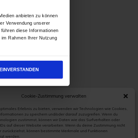
 Medien anbieten zu können
hrer Verwendung unserer
 führen diese Informationen
ie im Rahmen Ihrer Nutzung
EINVERSTANDEN
Cookie-Zustimmung verwalten
optimales Erlebnis zu bieten, verwenden wir Technologien wie Cookies,
nformationen zu speichern und/oder darauf zuzugreifen. Wenn du
nologien zustimmst, können wir Daten wie das Surfverhalten oder
IDs auf dieser Website verarbeiten. Wenn du deine Zustimmung nicht
er zurückziehst, können bestimmte Merkmale und Funktionen
igt werden.